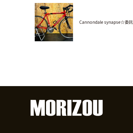
Cannondale synapse☆委託