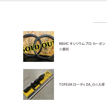
MAVIC キシリウム プロ カーボ
☆委託
TOPEAK ローディ DA_G☆入荷