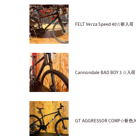
FELT Verza Speed 40☆新入荷
Cannondale BAD BOY 3 ☆入荷
GT AGGRESSOR COMP☆新色