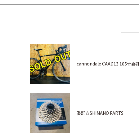
cannondale CAAD13 105☆
委託☆SHIMANO PARTS