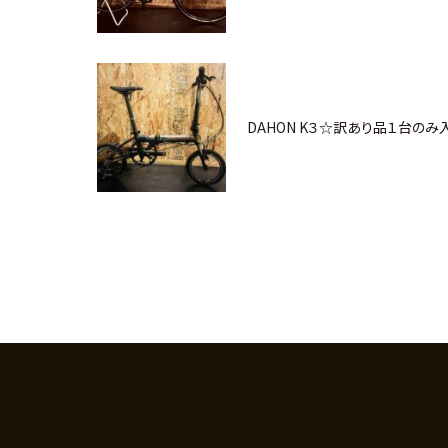
DAHON K３☆訳あり品１台のみ