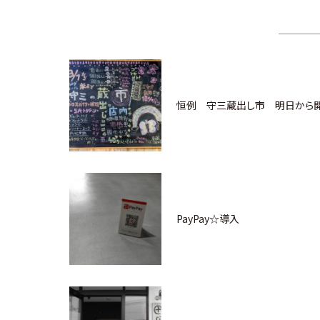
恒例 守三蔵出し市 明日から
PayPay☆導入