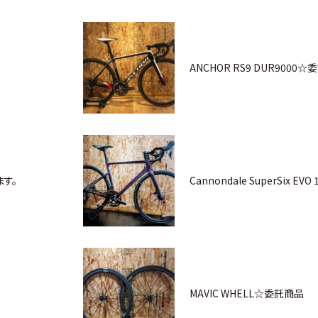
ANCHOR RS9 DUR9000☆
す。
Cannondale SuperSix EV
MAVIC WHELL☆委託商品