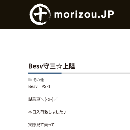
Besv守三☆上陸
その他
Besv PS-1
試乗車＼(-o-)／
本日入荷致しました♪
実際見て乗って