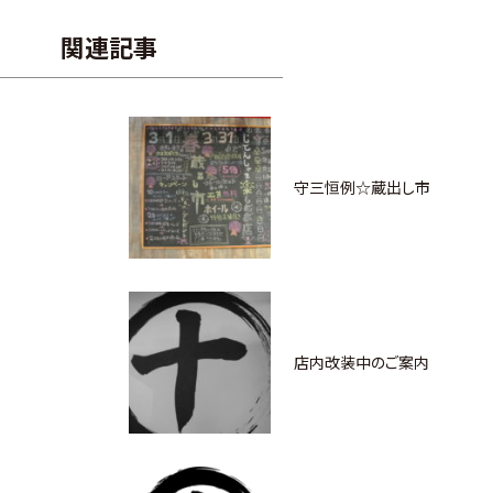
関連記事
守三恒例☆蔵出し市
店内改装中のご案内