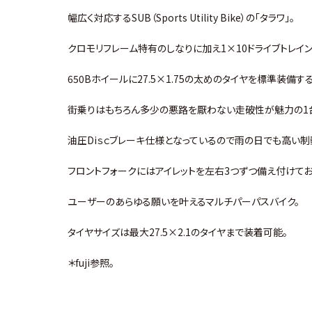
幅広く対応するSUB（Sports Utility Bike）の「タラワ」。
クロモリフレーム特有のしなりに加え1×10ドライブトレイ
650Bホイールに27.5×1.75の太めのタイヤを標準装備す
街乗りはもちろん多少の悪路を厭わない走破性が魅力の1
油圧Diｓｃブレーキ仕様となっているので雨の日でも高い
フロントフォークにはアイレットを左右3つずつ備え付けて
ユーザーのあらゆる願いを叶えるマルチパーパスバイク。
タイヤサイズは最大27.5×2.1のタイヤまで装着可能。
＊fuji参照。