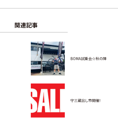
関連記事
BOMA試乗会☆秋の陣
守三蔵出し市開催！