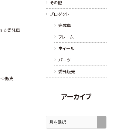
その他
プロダクト
完成車
rbon ☆委託車
フレーム
ホイール
パーツ
委託販売
ー☆販売
アーカイブ