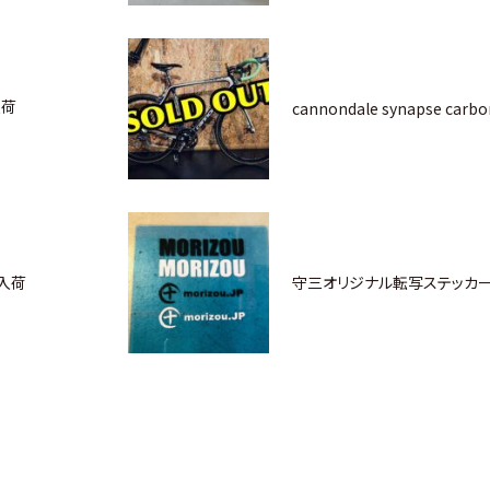
入荷
cannondale synapse ca
入荷
守三オリジナル転写ステッカ