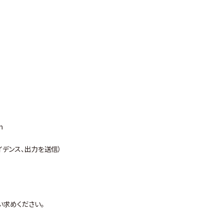
m
、ケイデンス、出力を送信）
い求めください。