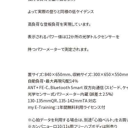
よって実際の登りと同様の低ケイデンス
高負荷な登板負荷を実現しています。
表示されるパワー値は12か所の光学トルクセンサーを
持つパワーメーターで測定されます。
置サイズ：840×650mm、収納サイズ：300×650×550m
自動負荷・最大再現勾配14％
ANT+ FE-C、Bluetooth Smart 双方向通信（スピード
光学センサー式パワーメーター内蔵（誤差±2.5%）
130-135mmQR、135-142mmTA 対応
my E-Training：1年間無料利用ライセンス付
※心拍データを利用する場合は、別途「心拍ベルト」をお買
※カンパニョーロ10/11s用フリーハブボディは別売り