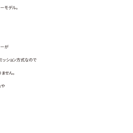
ーモデル。
ターが
スミッション方式なので
ません。
」や