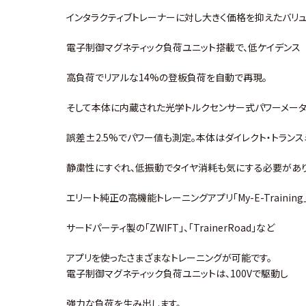
インタラクティブトレーナーに対し大きく価格を抑えたバリュ
電子制御マグネティック負荷ユニット搭載で、低ケイデンス
高負荷でリアルな14%の登板負荷を自動で再現。
そして本体に内蔵された光学トルクセンサー式パワーメー
誤差±2.5%でパワー値も測定。本体はダイレクト・トラン
静粛性にすぐれ、低振動でタイヤ消耗も気にする必要があり
エリート純正の高機能トレーニングアプリ「My-E-Training
サードパーティ製の「ZWIFT」、「TrainerRoad」など
アプリを使ったさまざまなトレーニングが可能です。
電子制御マグネティック負荷ユニットは、100Vで駆動し
強力な負荷を生み出します。