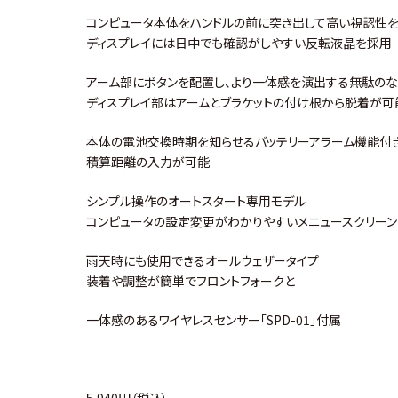
コンピュータ本体をハンドルの前に突き出して高い視認性
ディスプレイには日中でも確認がしやすい反転液晶を採用
アーム部にボタンを配置し、より一体感を演出する無駄の
ディスプレイ部はアームとブラケットの付け根から脱着が可
本体の電池交換時期を知らせるバッテリーアラーム機能付
積算距離の入力が可能
シンプル操作のオートスタート専用モデル
コンピュータの設定変更がわかりやすいメニュースクリー
雨天時にも使用できるオールウェザータイプ
装着や調整が簡単でフロントフォークと
一体感のあるワイヤレスセンサー「SPD-01」付属
5,940円（税込）