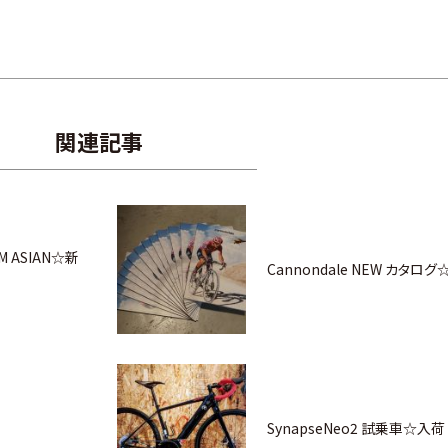
関連記事
 M ASIAN☆新
Cannondale NEW カタロ
SynapseNeo2 試乗車☆入荷