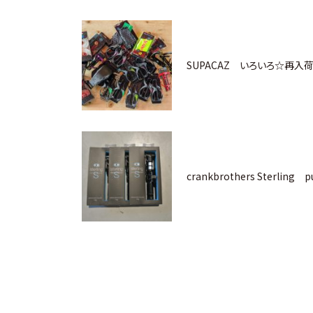
SUPACAZ いろいろ☆再入
crankbrothers Sterlin