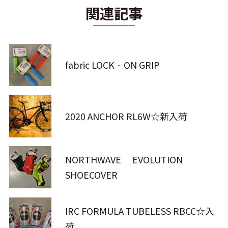
関連記事
fabric LOCK‐ON GRIP
2020 ANCHOR RL6W☆新入荷
NORTHWAVE EVOLUTION
SHOECOVER
IRC FORMULA TUBELESS RBCC☆入
荷