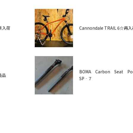
☆新入荷
Cannondale TRAIL 6☆再
BOMA Carbon Seat P
☆美品
SP‐７