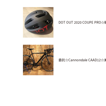
DOT OUT 2020 COUPE PRO
委託☆Cannondale CAAD12