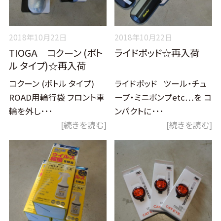
2018年10月22日
2018年10月22日
TIOGA コクーン (ボト
ライドポッド☆再入荷
ル タイプ)☆再入荷
コクーン (ボトル タイプ)
ライドポッド ツール・チュ
ROAD用輪行袋 フロント車
ーブ・ミニポンプetc…を コ
輪を外し･･･
ンパクトに･･･
[続きを読む]
[続きを読む]