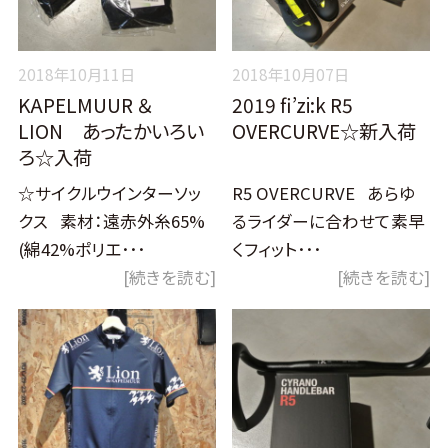
2018年10月11日
2018年10月07日
KAPELMUUR ＆
2019 fi’zi:k R5
LION あったかいろい
OVERCURVE☆新入荷
ろ☆入荷
☆サイクルウインターソッ
R5 OVERCURVE あらゆ
クス 素材：遠赤外糸65%
るライダーに合わせて素早
(綿42%ポリエ･･･
くフィット･･･
[続きを読む]
[続きを読む]