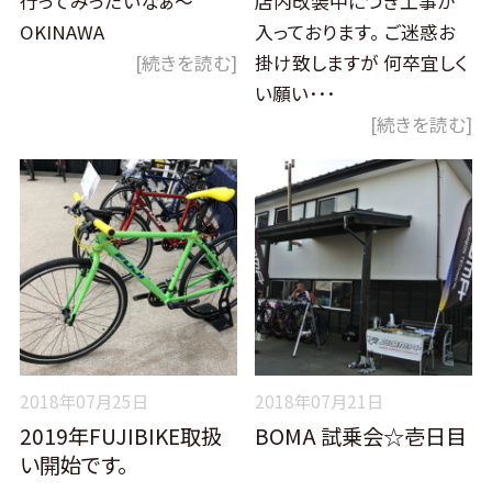
行ってみっだいなぁ～
店内改装中につき工事が
OKINAWA
入っております。 ご迷惑お
[続きを読む]
掛け致しますが 何卒宜しく
い願い･･･
[続きを読む]
2018年07月25日
2018年07月21日
2019年FUJIBIKE取扱
BOMA 試乗会☆壱日目
い開始です。