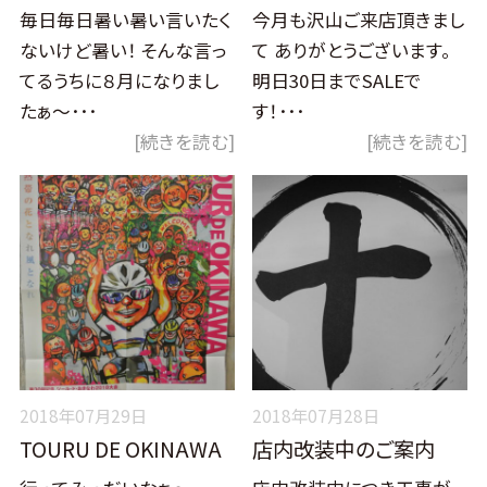
毎日毎日暑い暑い言いたく
今月も沢山ご来店頂きまし
ないけど暑い！ そんな言っ
て ありがとうございます。
てるうちに８月になりまし
明日30日までSALEで
たぁ～･･･
す！･･･
[続きを読む]
[続きを読む]
2018年07月29日
2018年07月28日
TOURU DE OKINAWA
店内改装中のご案内