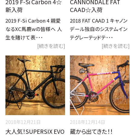
2019 F-Si Carbon 4☆
CANNONDALE FAT
新入荷
CAAD☆入荷
2019 F-Si Carbon 4 親愛
2018 FAT CAAD 1 キャノン
なるXC馬鹿wの皆様へ 人
デール独自のシステムイン
生を賭けて表･･･
テグレーテッドテ･･･
[続きを読む]
[続きを読む]
2018年12月21日
2018年12月14日
大人気！SUPERSIX EVO
蔵から出てきた！！