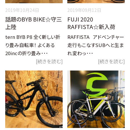
2019年10月24日
2019年09月12日
話題のBYB BIKE☆守三
FUJI 2020
上陸
RAFFISTA☆新入荷
tern BYB P8 全く新しい折
RAFFISTA アドベンチャー
り畳み自転車！ よくある
走行もこなすSUBへと生ま
20incの折り畳み･･･
れ変わっ･･･
[続きを読む]
[続きを読む]