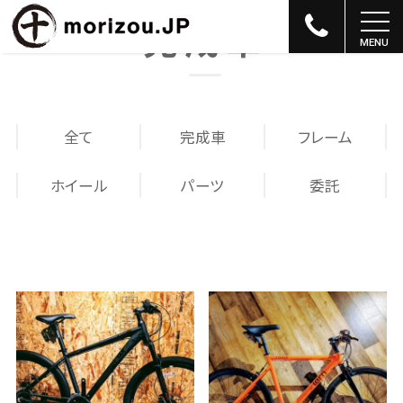
完成車
全て
完成車
フレーム
ホイール
パーツ
委託