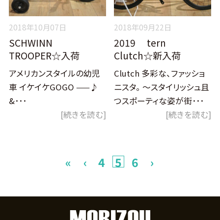
2018年10月07日
2018年09月22日
SCHWINN
2019 tern
TROOPER☆入荷
Clutch☆新入荷
アメリカンスタイルの幼児
Clutch 多彩な、ファッショ
車 イケイケGOGO ——♪
ニスタ。 ～スタイリッシュ且
&･･･
つスポーティな姿が街･･･
[続きを読む]
[続きを読む]
«
‹
4
5
6
›