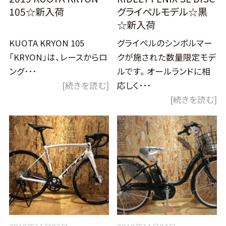
105☆新入荷
グライペルモデル☆黒
☆新入荷
KUOTA KRYON 105
グライペルのシンボルマー
「KRYON」は、レースからロ
クが施された数量限定モデ
ング･･･
ルです。 オールランドに相
[続きを読む]
応しく･･･
[続きを読む]