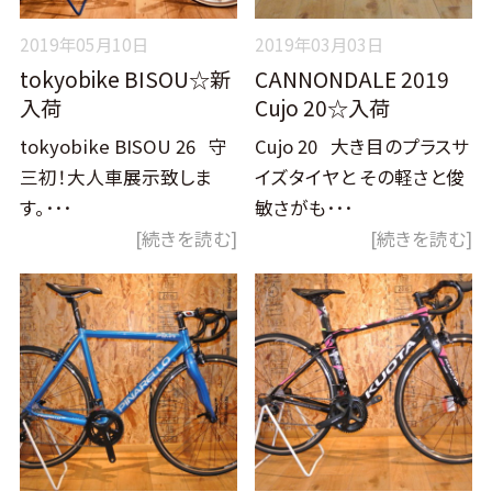
2019年05月10日
2019年03月03日
tokyobike BISOU☆新
CANNONDALE 2019
入荷
Cujo 20☆入荷
tokyobike BISOU 26 守
Cujo 20 大き目のプラスサ
三初！大人車展示致しま
イズタイヤと その軽さと俊
す。･･･
敏さがも･･･
[続きを読む]
[続きを読む]