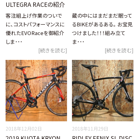
ULTEGRA RACEの紹介
客注組上げ作業のついで
蔵の中にはまだまだ眠って
に、コストパフォーマンスに
るBIKEがあるある。 お宝見
優れたEVORaceを御紹介
つけました！！！組み立て
しま･･･
ま･･･
[続きを読む]
[続きを読む]
2018年12月02日
2018年11月29日
2019 KUOTA KRYON
RIDLEY FENIX SL DISC