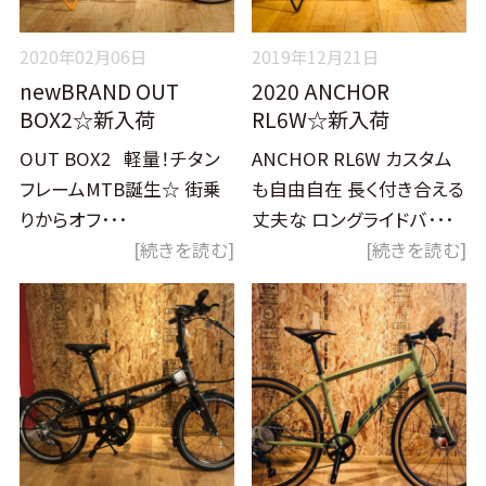
2020年02月06日
2019年12月21日
newBRAND OUT
2020 ANCHOR
BOX2☆新入荷
RL6W☆新入荷
OUT BOX2 軽量！チタン
ANCHOR RL6W カスタム
フレームMTB誕生☆ 街乗
も自由自在 長く付き合える
りからオフ･･･
丈夫な ロングライドバ･･･
[続きを読む]
[続きを読む]