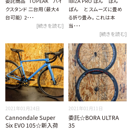
委託商品 TOPEAK バイ
IBIZA PRO ぽん ぽん
クスタンド 二台用（最大4
ぽん と スムーズに畳め
台可能） 2･･･
る折り畳み。 これは本
[続きを読む]
当･･･
[続きを読む]
2021年01月24日
2021年01月11日
Cannondale Super
委託☆BORA ULTRA
Six EVO 105☆新入荷
35