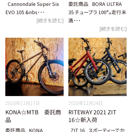
Cannondale Super Six
委託商品 BORA ULTRA
EVO 105 &nbs･･･
35 チューブラ 100㌔走行未
[続きを読む]
満･･･
[続きを読む]
2020年12月27日
2020年12月24日
KONA☆MTB 委託商
RITEWAY 2021 ZIT
品
16☆新入荷
委託商品 KONA
ZIT 16 スポーティーでか