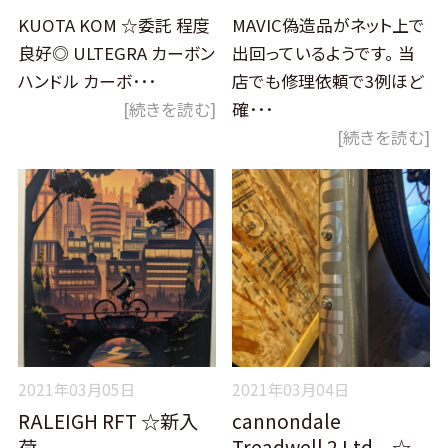
KUOTA KOM ☆委託 程度
MAVIC偽造品がネット上で
良好◎ ULTEGRA カーボン
出回っているようです。 当
ハンドル カーボ･･･
店でも修理依頼で3例ほど
[続きを読む]
確･･･
[続きを読む]
2021年03月05日
2021年03月04日
RALEIGH RFT ☆新入
cannondale
荷
Treadwell 2 Ltd ☆